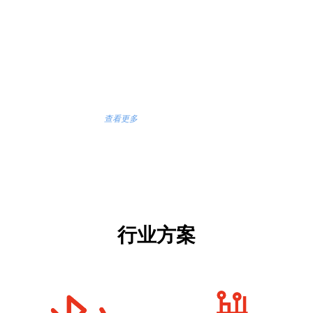
公司配备整机组装测试生产线，具备丰富的电子产品组装、测试、打
标、包装等生产经验。
查看更多
行业方案