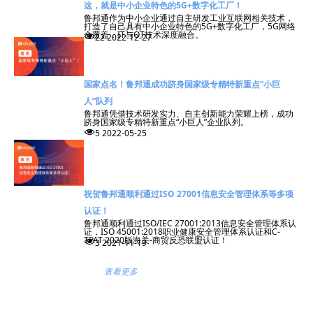
这，就是中小企业特色的5G+数字化工厂！
鲁邦通作为中小企业通过自主研发工业互联网相关技术，
打造了自己具有中小企业特色的5G+数字化工厂，5G网络
全覆盖，IT与OT技术深度融合。
넶
22
2022-12-27
国家点名！鲁邦通成功跻身国家级专精特新重点“小巨
人”队列
鲁邦通凭借技术研发实力、自主创新能力荣耀上榜，成功
跻身国家级专精特新重点“小巨人”企业队列。
넶
5
2022-05-25
祝贺鲁邦通顺利通过ISO 27001信息安全管理体系等多项
认证！
鲁邦通顺利通过ISO/IEC 27001:2013信息安全管理体系认
证，ISO 45001:2018职业健康安全管理体系认证和C-
TPAT 2020版海关-商贸反恐联盟认证！
넶
3
2021-11-19
查看更多