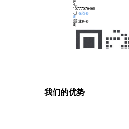
部
产品质量提升
ꂅ
15777576460
ꁗ
在线咨
询
ꀥ
业务咨
询
我们的优势