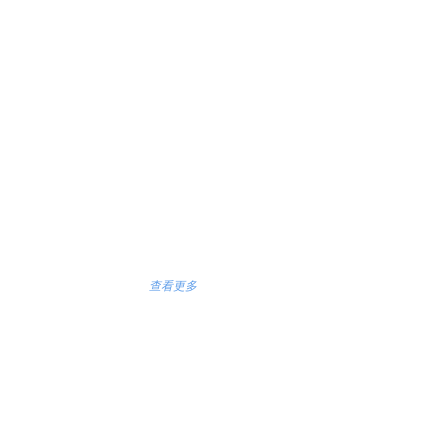
PCBA生产
公司拥有ASM SMT贴片生产线，DIP插件生产线，三防漆自动涂布生
产线，高温老化房以及配套的其他生产检测设备（如首件检测仪，X-
ray检测机，自动烧录机等），具备丰富的PCBA生产经验。
查看更多