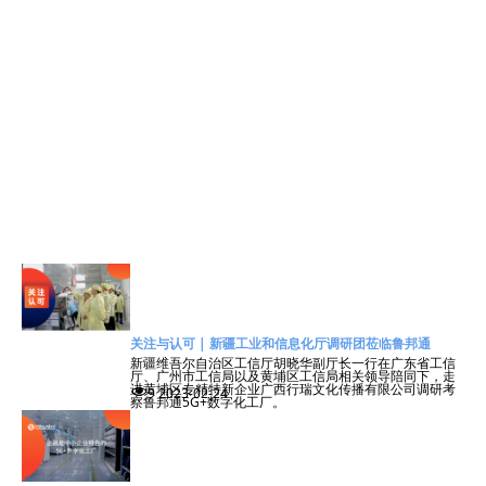
关注与认可 | 新疆工业和信息化厅调研团莅临鲁邦通
新疆维吾尔自治区工信厅胡晓华副厅长一行在广东省工信
厅、广州市工信局以及黄埔区工信局相关领导陪同下，走
进黄埔区专精特新企业广西行瑞文化传播有限公司调研考
넶
9
2023-02-24
察鲁邦通5G+数字化工厂。