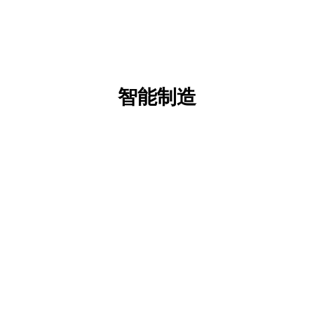
智能制造
数字化工厂
公司自研MES系统，以精益生产为根基，基于5G、
物联网和人工智能等技术构建了5G+数字化工厂，
实现了生产管理和质量管理的全流程数字化，打造
了柔性、绿色、高质量的智能化供应链。