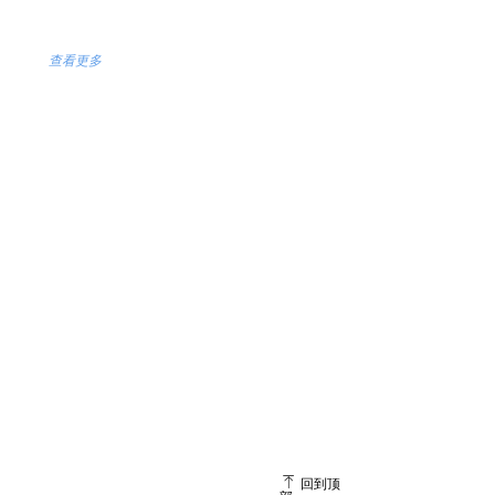
查看更多
价值
33%
18%
制造周期缩短
生产效率提高
8%
ꁸ
回到顶