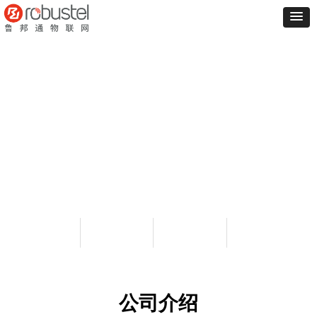
4000
100
500
100
㎡
+
K+
K+
智造基地面积
工厂员工
PCBA月产能
整机组装月产能
公司介绍